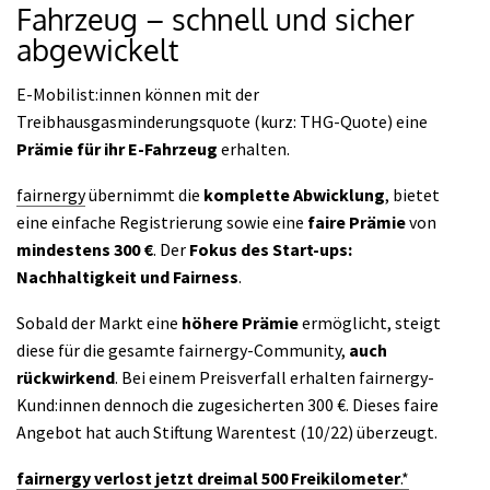
Fahrzeug – schnell und sicher
abgewickelt
E-Mobilist:innen können mit der
Treibhausgasminderungsquote (kurz: THG-Quote) eine
Prämie für ihr E-Fahrzeug
erhalten.
fairnergy
übernimmt die
komplette Abwicklung
, bietet
eine einfache Registrierung sowie eine
faire Prämie
von
mindestens 300 €
. Der
Fokus des Start-ups:
Nachhaltigkeit und Fairness
.
Sobald der Markt eine
höhere Prämie
ermöglicht, steigt
diese für die gesamte fairnergy-Community,
auch
rückwirkend
. Bei einem Preisverfall erhalten fairnergy-
Kund:innen dennoch die zugesicherten 300 €. Dieses faire
Angebot hat auch Stiftung Warentest (10/22) überzeugt.
fairnergy verlost jetzt dreimal 500 Freikilometer
.*