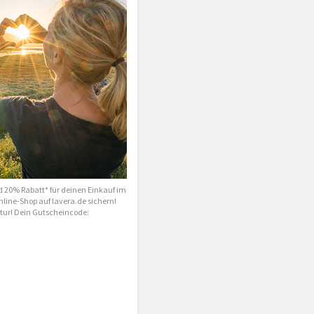
d 20% Rabatt* für deinen Einkauf im
line-Shop auf lavera.de sichern!
atur! Dein Gutscheincode: