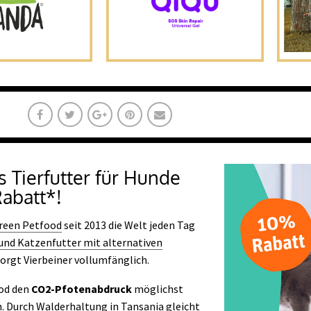
 Tierfutter für Hunde
Rabatt*!
reen Petfood
seit 2013 die Welt jeden Tag
und Katzenfutter mit alternativen
sorgt Vierbeiner vollumfänglich.
ood den
CO
2
-Pfotenabdruck
möglichst
n
. Durch Walderhaltung in Tansania gleicht