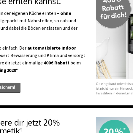
se ernten kannst!
in der eigenen Küche ernten –
ohne
ollgepackt mit Nährstoffen, so nah und
 und dabei die Böden entlasten und der
o einfach. Der
automatisierte Indoor
steuert Bewässerung und Klima und versorgt
re dir jetzt einmalige
400€ Rabatt
beim
ing2020“
.
Ob eingebaut oder freist
sichern!
ist nicht nur ein Hinguck
Investition in deine Er
ere dir jetzt 20%
metik!