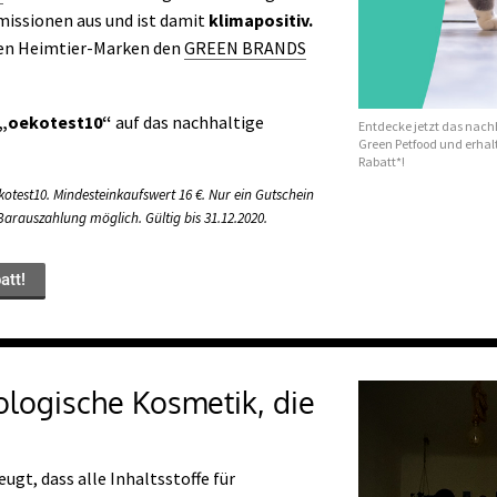
missionen aus und ist damit
klimapositiv.
sten Heimtier-Marken den
GREEN BRANDS
„oekotest10“
auf das nachhaltige
Entdecke jetzt das nachh
Green Petfood und erhal
Rabatt*!
otest10. Mindesteinkaufswert 16 €. Nur ein Gutschein
arauszahlung möglich. Gültig bis 31.12.2020.
att!
logische Kosmetik, die
ugt, dass alle Inhaltsstoffe für