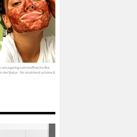
 einzigartig nährstoffreiche Bio-
 der Natur - für strahlend schöne &