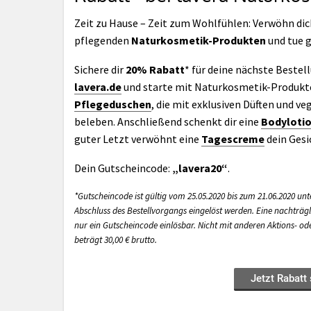
Zeit zu Hause – Zeit zum Wohlfühlen: Verwöhn dic
pflegenden
Naturkosmetik-Produkten
und tue g
Sichere dir
20% Rabatt
* für deine nächste Bestel
lavera.de
und starte mit Naturkosmetik-Produkte
Pflegeduschen
, die mit exklusiven Düften und 
beleben. Anschließend schenkt dir eine
Bodyloti
guter Letzt verwöhnt eine
Tagescreme
dein Gesi
Dein Gutscheincode:
„lavera20“
.
*Gutscheincode ist gültig vom 25.05.2020 bis zum 21.06.2020 u
Abschluss des Bestellvorgangs eingelöst werden. Eine nachträgli
nur ein Gutscheincode einlösbar. Nicht mit anderen Aktions- o
beträgt 30,00 € brutto.
Jetzt Rabatt 