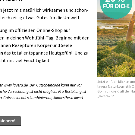
h jetzt mit natürlich wirksamen und schön-
leichzeitig etwas Gutes für die Umwelt.
lung im offiziellen Online-Shop auf
n in deinen Wohlfühl-Tag: Beginne mit den
veganen Rezepturen Körper und Seele
on
das total entspannte Hautgefühl. Und zu
cht mit viel Feuchtigkeit.
Jetzt einfach klicken un
nter www.lavera.de. Der Gutscheincode kann nur vor
lavera Naturkosmetik On
Gönn dir die Kraft der N
che Verrechnung ist nicht möglich. Pro Bestellung ist
„lavera20“
der Gutscheincodes kombinierbar, Mindestbestellwert
sichern!