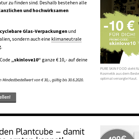
tur zu finden sind. Deshalb bestehen alle
pflanzlichen und hochwirksamen
ecyclebare Glas-Verpackungen
und
alien, sondern auch eine
klimaneutrale
g.
 *Code
„skinlove10“
ganze € 10,- auf deine
PURE SKIN FOOD steht für
Kosmetik aus dem Besten
optimal versorgte Haut.
Mindestbestellwert von € 30,-, gültig bis 30.6.2020.
ellen!
 den Plantcube – damit