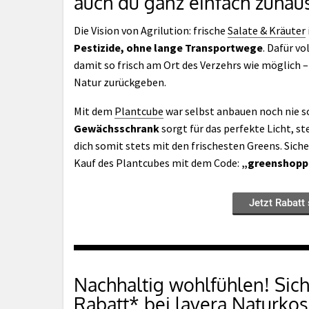
auch du ganz einfach zuhau
Die Vision von Agrilution: frische
Salate & Kräuter
Pestizide, ohne lange Transportwege
. Dafür v
damit so frisch am Ort des Verzehrs wie möglich –
Natur zurückgeben.
Mit dem
Plantcube
war selbst anbauen noch nie s
Gewächsschrank
sorgt für das perfekte Licht, 
dich somit stets mit den frischesten Greens. Siche
Kauf des Plantcubes mit dem Code:
„greenshopp
Jetzt Rabatt 
Nachhaltig wohlfühlen! Sich
Rabatt* bei lavera Naturkos