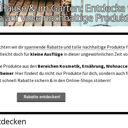
 Hause & im Garten: Entdecke 
 auf viele nachhaltige Produk
hten wir dir
spannende Rabatte und tolle nachhaltige Produkte
f
lleicht doch für
kleine Ausflüge
in dieser ungewöhnlichen Zeit vo
ge Produkte aus den
Bereichen Kosmetik, Ernährung, Wohnacce
rbeiner
. Hier findest du nicht nur Produkte für dich, sondern auch f
t schnell Rabatte sichern & in den Online-Shops stöbern!
Rabatte entdecken!
tdecken