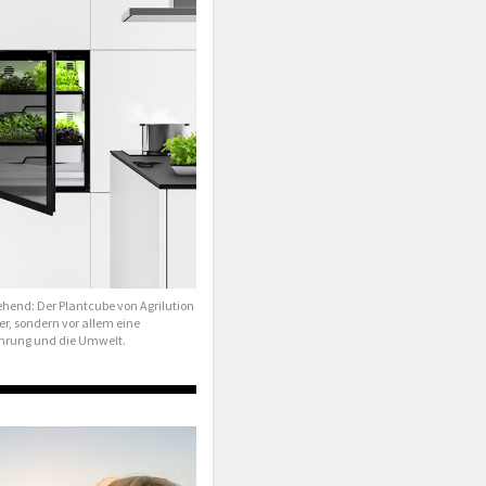
ehend: Der Plantcube von Agrilution
er, sondern vor allem eine
nährung und die Umwelt.