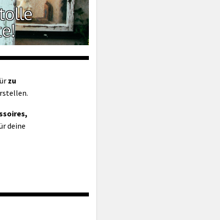
tolle
te!
ür
zu
rstellen.
ssoires,
ür deine